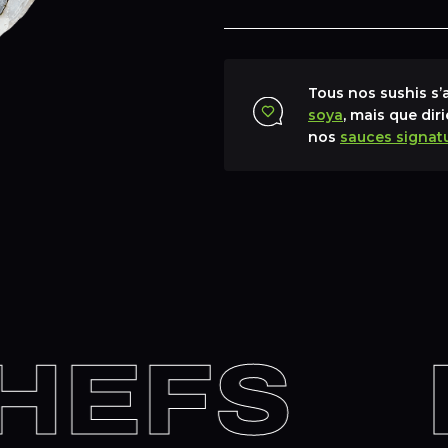
Tous nos sushis s
soya
, mais que dir
nos
sauces signat
EFS
H