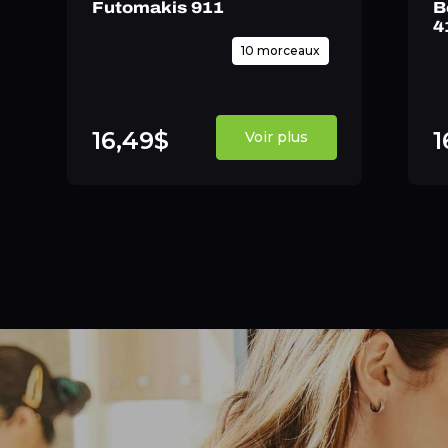
Futomakis 911
B
4
10 morceaux
16,49$
1
Voir plus