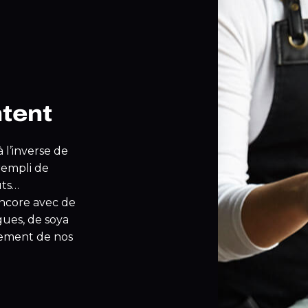
ntent
à l’inverse de
 rempli de
ûts…
encore avec de
lgues, de soya
tement de nos