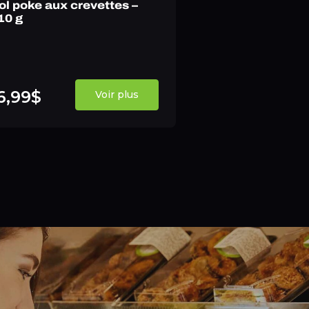
ol poke aux crevettes –
10 g
6,99$
Voir plus