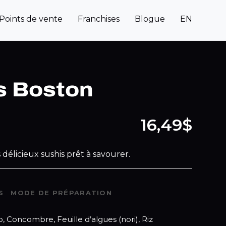
Points de vente
Franchises
Blogue
EN
s Boston
16,49$
 délicieux sushis prêt à savourer.
S
MODE DE PRÉPARATION
, Concombre, Feuille d’algues (nori), Riz