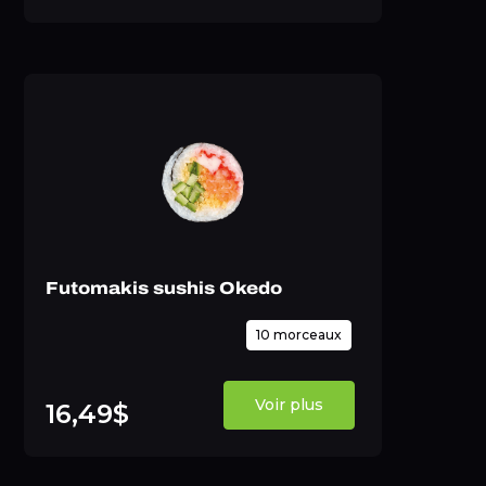
Futomakis sushis Okedo
10 morceaux
Voir plus
16,49$