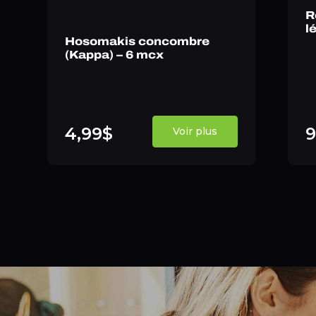
R
l
Hosomakis concombre
(Kappa) – 6 mcx
4,99$
9
Voir plus