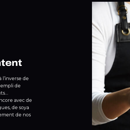
ntent
à l’inverse de
 rempli de
ûts…
encore avec de
lgues, de soya
tement de nos