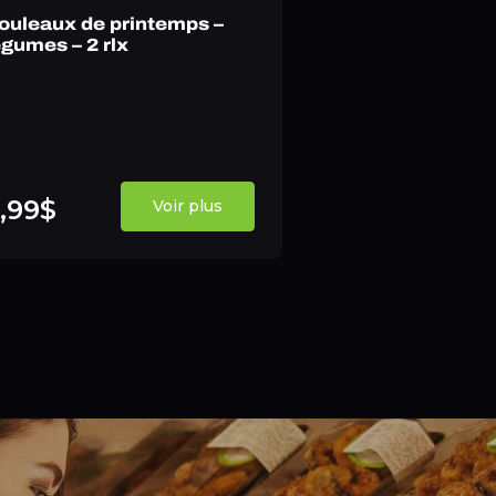
ouleaux de printemps –
égumes – 2 rlx
,99$
Voir plus