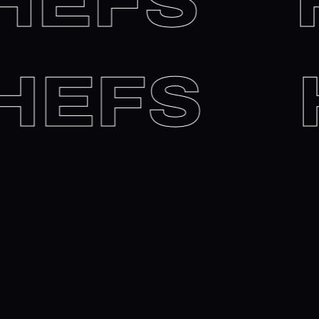
EFS
HI
 CHEFS