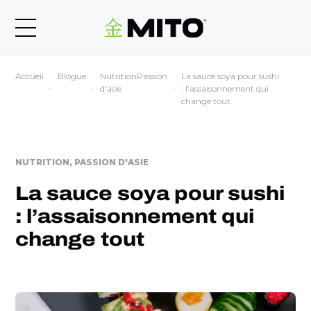
Accueil
Blogue
NutritionPassion
La sauce soya pour sushi
d'asie
: l’assaisonnement qui
change tout
NUTRITION, PASSION D'ASIE
La sauce soya pour sushi
: l’assaisonnement qui
change tout