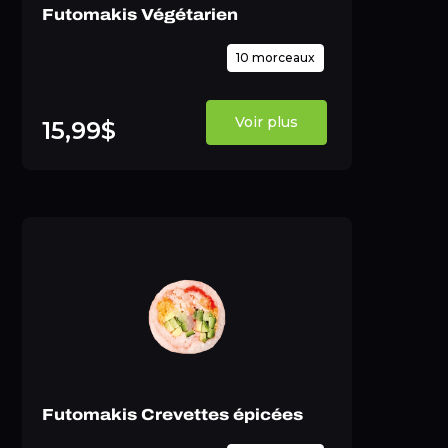
Futomakis Végétarien
10 morceaux
Voir plus
15,99$
Futomakis Crevettes épicées