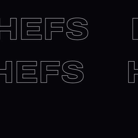
EFS
H
 CHEFS