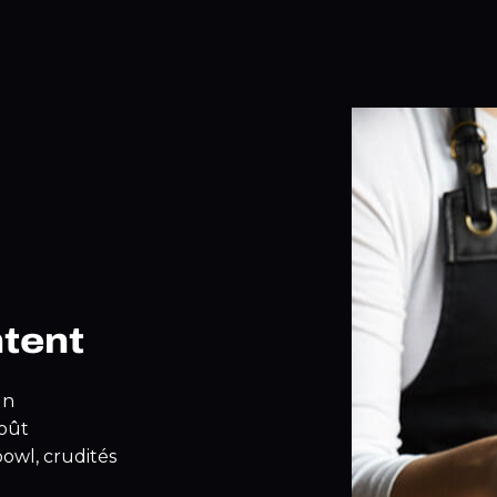
ntent
un
goût
owl, crudités