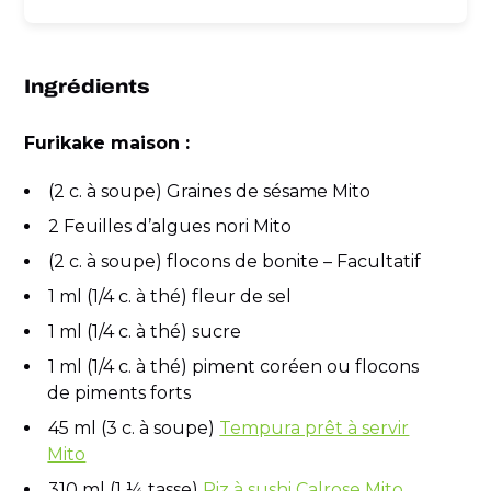
Ingrédients
Furikake maison :
(2 c. à soupe) Graines de sésame Mito
2 Feuilles d’algues nori Mito
(2 c. à soupe) flocons de bonite – Facultatif
1 ml (1/4 c. à thé) fleur de sel
1 ml (1/4 c. à thé) sucre
1 ml (1/4 c. à thé) piment coréen ou flocons
de piments forts
45 ml (3 c. à soupe)
Tempura prêt à servir
Mito
310 ml (1 ¼ tasse)
Riz à sushi Calrose Mito