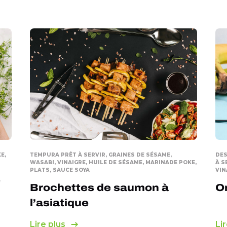
E,
TEMPURA PRÊT À SERVIR, GRAINES DE SÉSAME,
DES
WASABI, VINAIGRE, HUILE DE SÉSAME, MARINADE POKE,
À S
PLATS, SAUCE SOYA
VIN
é
Brochettes de saumon à
On
l’asiatique
Lire plus
Lir