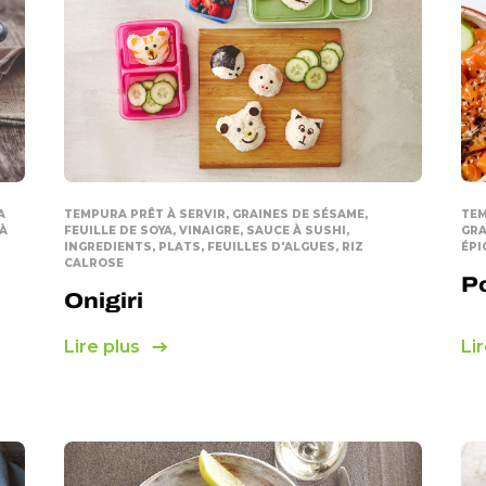
A
TEMPURA PRÊT À SERVIR, GRAINES DE SÉSAME,
TEM
 À
FEUILLE DE SOYA, VINAIGRE, SAUCE À SUSHI,
GRA
INGREDIENTS, PLATS, FEUILLES D'ALGUES, RIZ
ÉPI
CALROSE
P
Onigiri
Lire plus
Lir