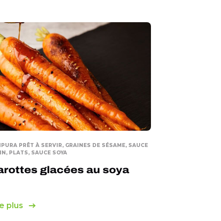
PURA PRÊT À SERVIR, GRAINES DE SÉSAME, SAUCE
IN, PLATS, SAUCE SOYA
arottes glacées au soya
e plus