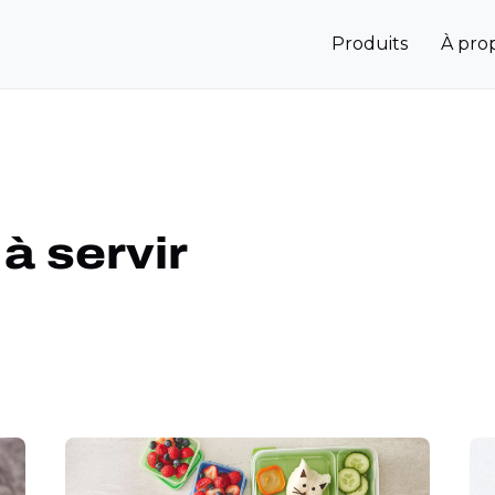
Produits
À pro
à servir