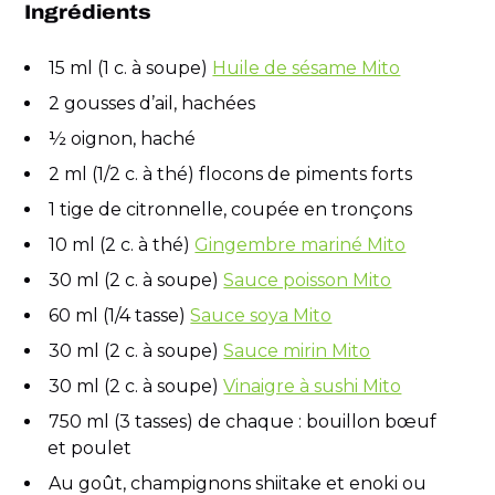
Ingrédients
15 ml (1 c. à soupe)
Huile de sésame Mito
2 gousses d’ail, hachées
½ oignon, haché
2 ml (1/2 c. à thé) flocons de piments forts
1 tige de citronnelle, coupée en tronçons
10 ml (2 c. à thé)
Gingembre mariné Mito
30 ml (2 c. à soupe)
Sauce poisson Mito
60 ml (1/4 tasse)
Sauce soya Mito
30 ml (2 c. à soupe)
Sauce mirin Mito
30 ml (2 c. à soupe)
Vinaigre à sushi Mito
750 ml (3 tasses) de chaque : bouillon bœuf
et poulet
Au goût, champignons shiitake et enoki ou