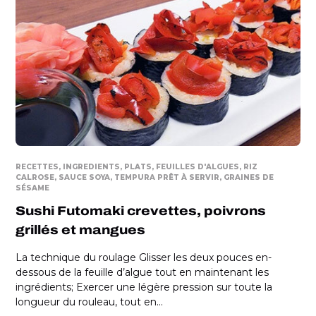
RECETTES
INGREDIENTS
PLATS
FEUILLES D'ALGUES
RIZ
CALROSE
SAUCE SOYA
TEMPURA PRÊT À SERVIR
GRAINES DE
SÉSAME
Sushi Futomaki crevettes, poivrons
grillés et mangues
La technique du roulage Glisser les deux pouces en-
dessous de la feuille d’algue tout en maintenant les
ingrédients; Exercer une légère pression sur toute la
longueur du rouleau, tout en...